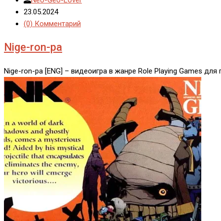
23.05.2024
(0) Комментарий
Nige-ron-pa
Nige-ron-pa [ENG] – видеоигра в жанре Role Playing Games дл