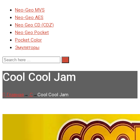
Neo-Geo MVS
Neo-Geo AES
Neo Geo CD (CDZ)
Neo Geo Pocket
Pocket Color
Эмуляторы
Cool Cool Jam
Главная
→
C
→
Cool Cool Jam