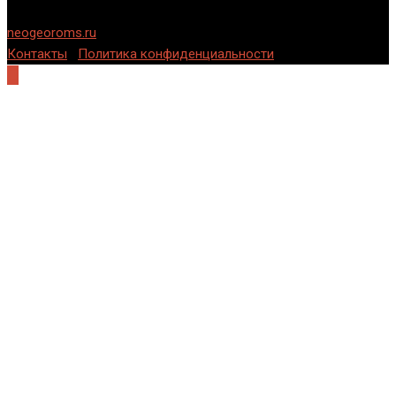
условии указания обратной, индексируемой ссылки на
neogeoroms.ru
.
Контакты
|
Политика конфиденциальности