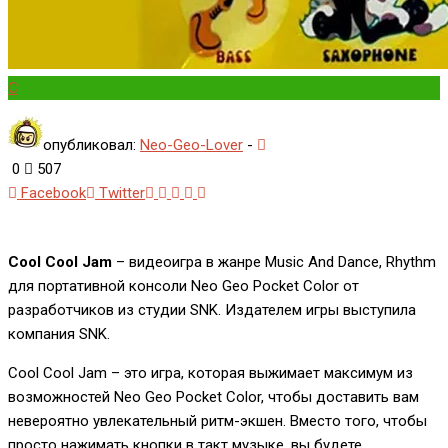
C
опубликовал:
Neo-Geo-Lover
-
0
507
Whatsapp
Pinterest
Reddit
Share
Print
Facebook
Twitter
via
Email
Cool Cool Jam
– видеоигра в жанре Music And Dance, Rhythm
для портативной консоли Neo Geo Pocket Color от
разработчиков из студии SNK. Издателем игры выступила
компания SNK.
Cool Cool Jam – это игра, которая выжимает максимум из
возможностей Neo Geo Pocket Color, чтобы доставить вам
невероятно увлекательный ритм-экшен. Вместо того, чтобы
просто нажимать кнопки в такт музыке, вы будете