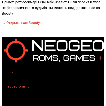
Привет, ретрогеймер! Если тебе нравится наш проект и тебе
не безразлична его судьба, ты можешь поддержать нас на
Boosty.
→ Открыть наш Boosty.to
©
neogeoroms.ru
2024-2006 гг. Cкачать ромы и игры на
русском языке для семейства приставок Neo-Geo и Neo Geo
CD.
Использование информации разрешается только при