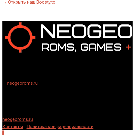
→ Открыть наш Boosty.to
©
neogeoroms.ru
2024-2006 гг. Cкачать ромы и игры на
русском языке для семейства приставок Neo-Geo и Neo Geo
CD.
Использование информации разрешается только при
условии указания обратной, индексируемой ссылки на
neogeoroms.ru
.
Контакты
|
Политика конфиденциальности