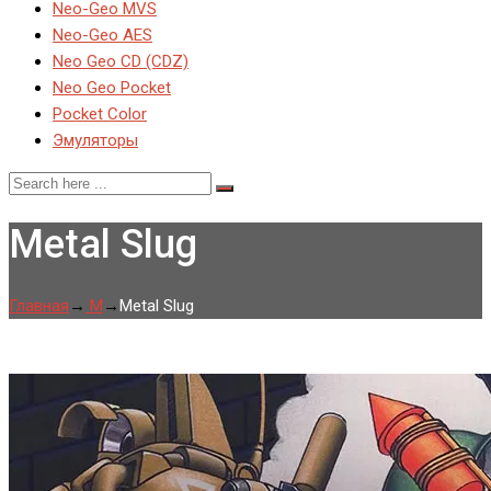
Neo-Geo MVS
Neo-Geo AES
Neo Geo CD (CDZ)
Neo Geo Pocket
Pocket Color
Эмуляторы
Metal Slug
Главная
→
M
→
Metal Slug