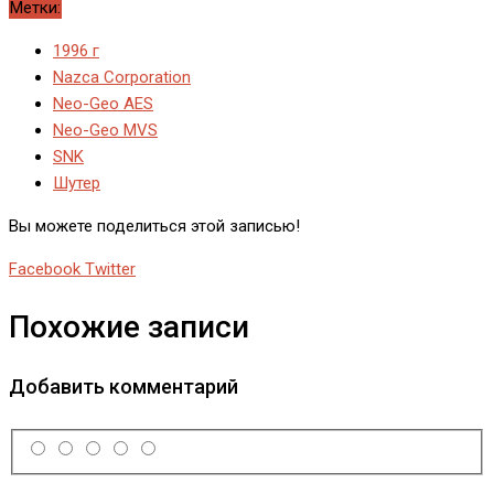
Метки:
1996 г
Nazca Corporation
Neo-Geo AES
Neo-Geo MVS
SNK
Шутер
Вы можете поделиться этой записью!
Whatsapp
Pinterest
Reddit
Share
Print
Facebook
Twitter
via
Похожие записи
Email
Добавить комментарий