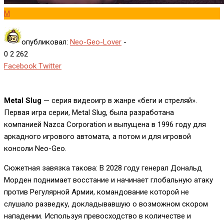
M
опубликовал:
Neo-Geo-Lover
-
0
2 262
Whatsapp
Pinterest
Reddit
Share
Print
Facebook
Twitter
via
Email
Metal Slug
— серия видеоигр в жанре «беги и стреляй».
Первая игра серии, Metal Slug, была разработана
компанией Nazca Corporation и выпущена в 1996 году для
аркадного игрового автомата, а потом и для игровой
консоли Neo-Geo.
Сюжетная завязка такова: В 2028 году генерал Дональд
Морден поднимает восстание и начинает глобальную атаку
против Регулярной Армии, командование которой не
слушало разведку, докладывавшую о возможном скором
нападении. Используя превосходство в количестве и