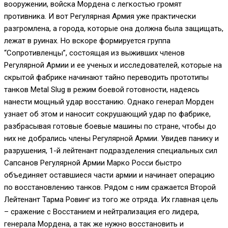
вооружении, войска Мордена с легкостью громят
противника. И вот Регулярная Армия уже практически
разгромлена, а города, которые она должна была защищать,
лежат в руинах. Но вскоре формируется группа
“Сопротивленцы”, состоящая из выживших членов
Регулярной Армии и ее ученых и исследователей, которые на
скрытой фабрике начинают тайно переводить прототипы
танков Metal Slug в режим боевой готовности, надеясь
нанести мощный удар восстанию. Однако генерал Морден
узнает об этом и наносит сокрушающий удар по фабрике,
разбрасывая готовые боевые машины по стране, чтобы до
них не добрались члены Регулярной Армии. Увидев панику и
разрушения, 1-й лейтенант подразделения специальных сил
Сапсанов Регулярной Армии Марко Росси быстро
объединяет оставшиеся части армии и начинает операцию
по восстановлению танков. Рядом с ним сражается Второй
Лейтенант Тарма Ровинг из того же отряда. Их главная цель
– сражение с Восстанием и нейтрализация его лидера,
генерала Мордена, а так же нужно восстановить и