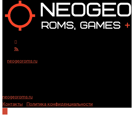
©
neogeoroms.ru
2024-2006 гг. Cкачать ромы и игры на
русском языке для семейства приставок Neo-Geo и Neo Geo
CD.
Использование информации разрешается только при
условии указания обратной, индексируемой ссылки на
neogeoroms.ru
.
Контакты
|
Политика конфиденциальности