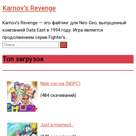
Karnov’s Revenge
Karnov’s Revenge — это файтинг для Neo Geo, выпущенный
компанией Data East в 1994 году. Игра является
продолжением серии Fighter’s…
Топ загрузок
Nige-ron-pa (NGPC)
(484 скачиваний)
Just a moment...