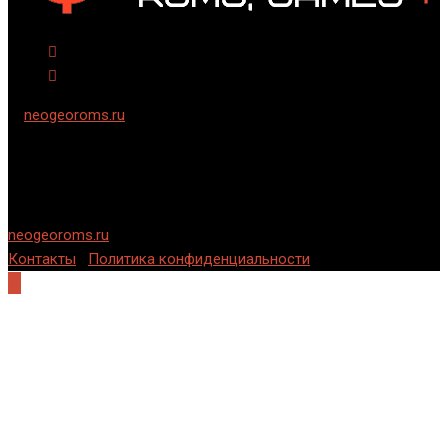
©
neogeoroms.ru
2024-2006 гг. Cкачать ромы и игры на
русском языке для семейства приставок Neo-Geo и Neo Geo
CD.
Использование информации разрешается только при
условии указания обратной, индексируемой ссылки на
neogeoroms.ru
.
Контакты
|
Политика конфиденциальности